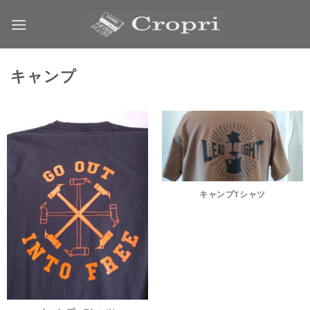
S
k
i
p
キャンプ
t
o
c
o
n
t
キャンプTシャツ
e
n
t