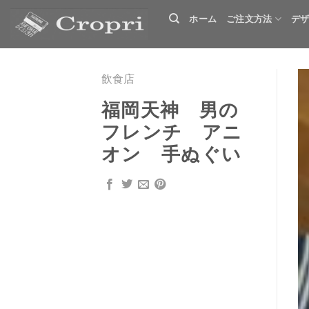
S
ホーム
ご注文方法
デ
k
i
p
飲食店
t
o
福岡天神 男の
c
フレンチ アニ
o
オン 手ぬぐい
n
t
e
n
t