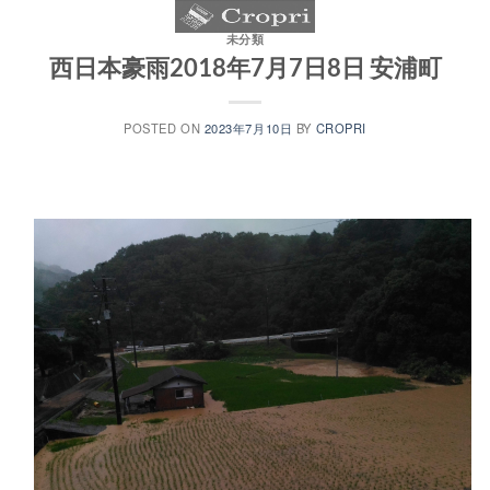
S
k
未分類
西日本豪雨2018年7月7日8日 安浦町
i
p
POSTED ON
2023年7月10日
BY
CROPRI
t
o
c
o
n
t
e
n
t